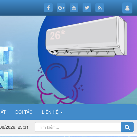
UẬT
ĐỐI TÁC
LIÊN HỆ
08/2026, 23:31