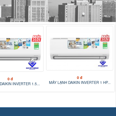
0 đ
0 đ
MÁY LẠNH MIDEA INVERTER 1.5 HP...
AIKIN INVERTER 1 HP...