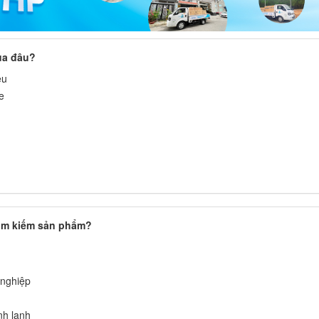
ua đâu?
ệu
e
ìm kiếm sản phẩm?
 nghiệp
nh lạnh