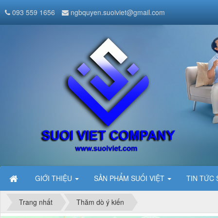
093 559 1656
ngbquyen.suoiviet@gmail.com
GIỚI THIỆU
SẢN PHẨM SUỐI VIỆT
TIN TỨC 
Trang nhất
Thăm dò ý kiến