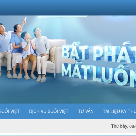
SUỐI VIỆT
DỊCH VỤ SUỐI VIỆT
TƯ VẤN
TÀI LIỆU KỸ TH
Thứ bảy, 08/