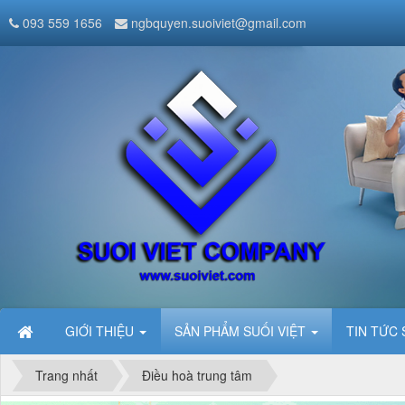
093 559 1656
ngbquyen.suoiviet@gmail.com
GIỚI THIỆU
SẢN PHẨM SUỐI VIỆT
TIN TỨC 
Trang nhất
Điều hoà trung tâm