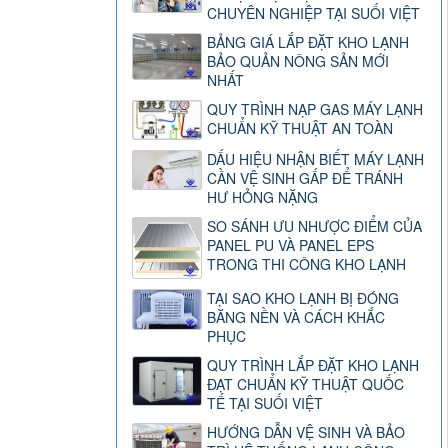
CHUYÊN NGHIỆP TẠI SUỐI VIỆT
BẢNG GIÁ LẮP ĐẶT KHO LẠNH
BẢO QUẢN NÔNG SẢN MỚI
NHẤT
QUY TRÌNH NẠP GAS MÁY LẠNH
CHUẨN KỸ THUẬT AN TOÀN
DẤU HIỆU NHẬN BIẾT MÁY LẠNH
CẦN VỆ SINH GẤP ĐỂ TRÁNH
HƯ HỎNG NẶNG
SO SÁNH ƯU NHƯỢC ĐIỂM CỦA
PANEL PU VÀ PANEL EPS
TRONG THI CÔNG KHO LẠNH
TẠI SAO KHO LẠNH BỊ ĐÓNG
BĂNG NỀN VÀ CÁCH KHẮC
PHỤC
QUY TRÌNH LẮP ĐẶT KHO LẠNH
ĐẠT CHUẨN KỸ THUẬT QUỐC
TẾ TẠI SUỐI VIỆT
HƯỚNG DẪN VỆ SINH VÀ BẢO