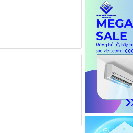
0 đ
0 đ
MÁY LẠNH PANASONIC INVERTER 1...
MÁY LẠNH DAIKIN IN