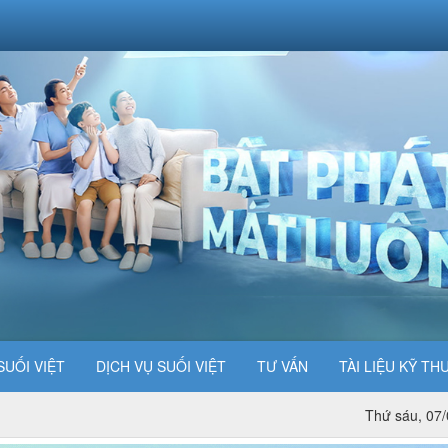
SUỐI VIỆT
DỊCH VỤ SUỐI VIỆT
TƯ VẤN
TÀI LIỆU KỸ TH
Thứ sáu, 07/