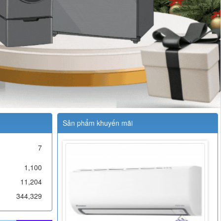
Sản phẩm khuyến mãi
7
1,100
11,204
344,329