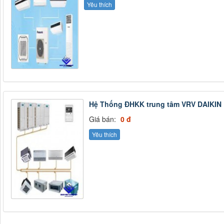
Yêu thích
0 đ
đ
MÁY LẠNH PANASONIC INVERTER...
NIC INVERTER...
Hệ Thống ĐHKK trung tâm VRV DAIKIN
Giá bán:
0 đ
Yêu thích