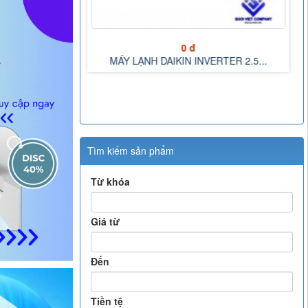
0 đ
MÁY LẠNH DAIKIN INVERTER 2.0...
VERTER 2.5...
Tìm kiếm sản phẩm
Từ khóa
Giá từ
Đến
Tiền tệ