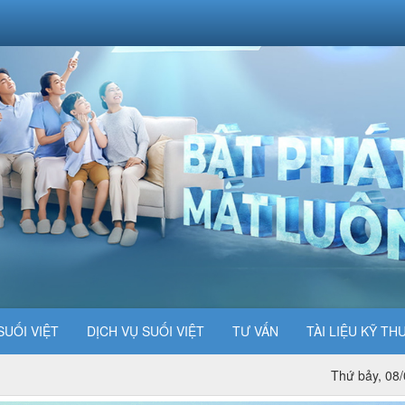
SUỐI VIỆT
DỊCH VỤ SUỐI VIỆT
TƯ VẤN
TÀI LIỆU KỸ TH
Thứ bảy, 08/