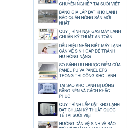
CHUYÊN NGHIỆP TẠI SUỐI VIỆT
BẢNG GIÁ LẮP ĐẶT KHO LẠNH
BẢO QUẢN NÔNG SẢN MỚI
NHẤT
QUY TRÌNH NẠP GAS MÁY LẠNH
CHUẨN KỸ THUẬT AN TOÀN
DẤU HIỆU NHẬN BIẾT MÁY LẠNH
CẦN VỆ SINH GẤP ĐỂ TRÁNH
HƯ HỎNG NẶNG
SO SÁNH ƯU NHƯỢC ĐIỂM CỦA
PANEL PU VÀ PANEL EPS
TRONG THI CÔNG KHO LẠNH
TẠI SAO KHO LẠNH BỊ ĐÓNG
BĂNG NỀN VÀ CÁCH KHẮC
PHỤC
QUY TRÌNH LẮP ĐẶT KHO LẠNH
ĐẠT CHUẨN KỸ THUẬT QUỐC
TẾ TẠI SUỐI VIỆT
HƯỚNG DẪN VỆ SINH VÀ BẢO