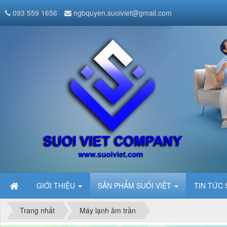
093 559 1656
ngbquyen.suoiviet@gmail.com
GIỚI THIỆU
SẢN PHẨM SUỐI VIỆT
TIN TỨC 
Trang nhất
Máy lạnh âm trần