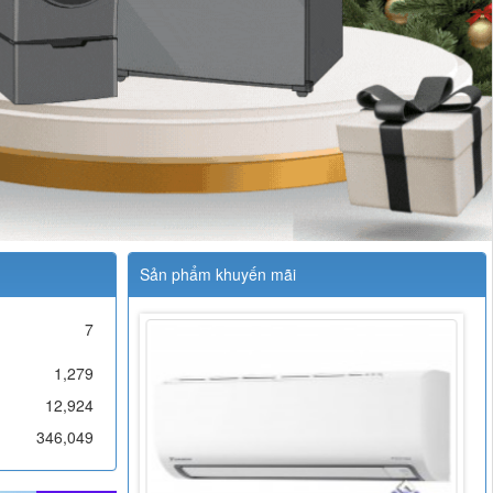
Sản phẩm khuyến mãi
7
1,279
12,924
346,049