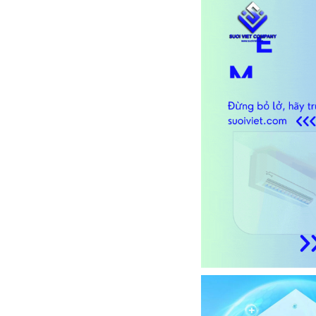
0 đ
0 đ
MÁY LẠNH PANASONIC INVERTER 1...
MÁY LẠNH DAIKIN IN