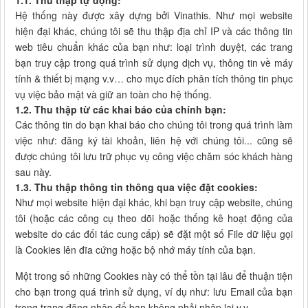
1.1. Thu thập tự động:
Hệ thống này được xây dựng bởi Vinathis. Như mọi website
hiện đại khác, chúng tôi sẽ thu thập địa chỉ IP và các thông tin
web tiêu chuẩn khác của bạn như: loại trình duyệt, các trang
bạn truy cập trong quá trình sử dụng dịch vụ, thông tin về máy
tính & thiết bị mạng v.v… cho mục đích phân tích thông tin phục
vụ việc bảo mật và giữ an toàn cho hệ thống.
1.2. Thu thập từ các khai báo của chính bạn:
Các thông tin do bạn khai báo cho chúng tôi trong quá trình làm
việc như: đăng ký tài khoản, liên hệ với chúng tôi... cũng sẽ
được chúng tôi lưu trữ phục vụ công việc chăm sóc khách hàng
sau này.
1.3. Thu thập thông tin thông qua việc đặt cookies:
Như mọi website hiện đại khác, khi bạn truy cập website, chúng
tôi (hoặc các công cụ theo dõi hoặc thống kê hoạt động của
website do các đối tác cung cấp) sẽ đặt một số File dữ liệu gọi
là Cookies lên đĩa cứng hoặc bộ nhớ máy tính của bạn.
Một trong số những Cookies này có thể tồn tại lâu để thuận tiện
cho bạn trong quá trình sử dụng, ví dụ như: lưu Email của bạn
trong trang đăng nhập để bạn không phải nhập lại v.v…