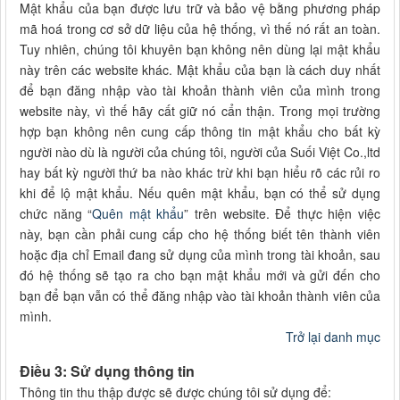
Mật khẩu của bạn được lưu trữ và bảo vệ bằng phương pháp
mã hoá trong cơ sở dữ liệu của hệ thống, vì thế nó rất an toàn.
Tuy nhiên, chúng tôi khuyên bạn không nên dùng lại mật khẩu
này trên các website khác. Mật khẩu của bạn là cách duy nhất
để bạn đăng nhập vào tài khoản thành viên của mình trong
website này, vì thế hãy cất giữ nó cẩn thận. Trong mọi trường
hợp bạn không nên cung cấp thông tin mật khẩu cho bất kỳ
người nào dù là người của chúng tôi, người của Suối Việt Co.,ltd
hay bất kỳ người thứ ba nào khác trừ khi bạn hiểu rõ các rủi ro
khi để lộ mật khẩu. Nếu quên mật khẩu, bạn có thể sử dụng
chức năng “
Quên mật khẩu
” trên website. Để thực hiện việc
này, bạn cần phải cung cấp cho hệ thống biết tên thành viên
hoặc địa chỉ Email đang sử dụng của mình trong tài khoản, sau
đó hệ thống sẽ tạo ra cho bạn mật khẩu mới và gửi đến cho
bạn để bạn vẫn có thể đăng nhập vào tài khoản thành viên của
mình.
Trở lại danh mục
Điều 3: Sử dụng thông tin
Thông tin thu thập được sẽ được chúng tôi sử dụng để: