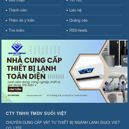
Thành viên
Liên hệ
Thăm dò ý kiến
Quảng cáo
Tìm kiếm
RSS-feeds
CTY TNHH TMDV SUỐI VIỆT
(
CHUYÊN CUNG CẤP VẬT TƯ THIẾT BỊ NGÀNH LẠNH
SUOI VIET
)
CO.,LTD