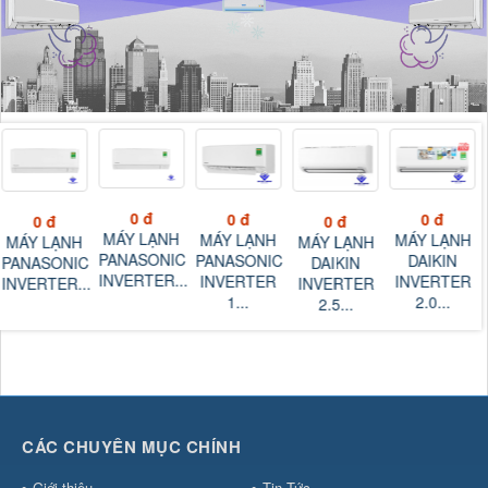
0 đ
0 đ
0 đ
0 đ
0 đ
MÁY LẠNH
MÁY LẠNH
MÁY LẠNH
MÁY LẠNH
MÁY LẠNH
PANASONIC
PANASONIC
DAIKIN
DAIKIN
PANASONIC
INVERTER...
INVERTER
INVERTER
INVERTER
INVERTER...
1...
2.0...
2.5...
CÁC CHUYÊN MỤC CHÍNH
Giới thiệu
Tin Tức